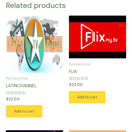
Related products
Aplicaciones
FLIX
Aplicaciones
Rated
$
22.00
LATINCHANNEL
0
out
of
Add to cart
5
Rated
$
22.00
0
out
of
Add to cart
5