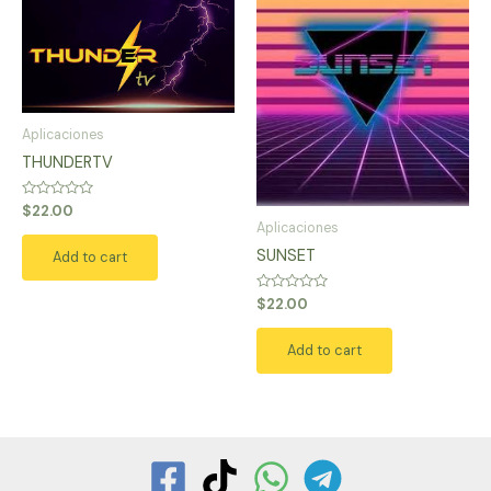
Aplicaciones
THUNDERTV
Rated
$
22.00
0
Aplicaciones
out
of
SUNSET
Add to cart
5
Rated
$
22.00
0
out
of
Add to cart
5