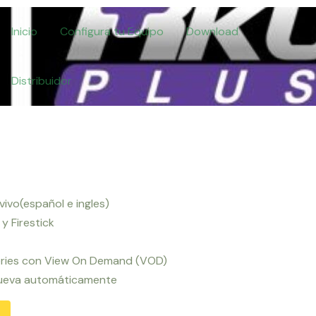
Inicio
Configura tu Equipo
Download
Distribuidor
vivo(español e ingles)
y Firestick
series con View On Demand (VOD)
nueva automáticamente