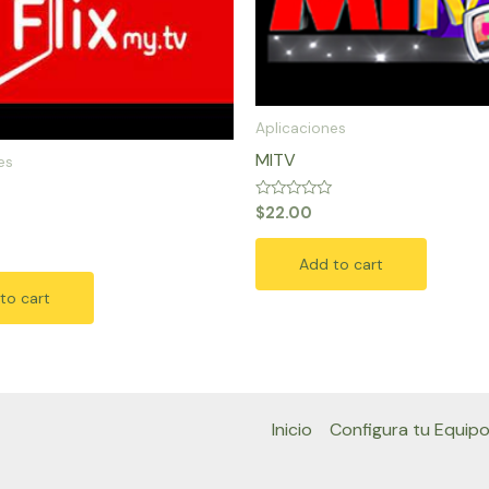
Aplicaciones
MITV
es
Rated
$
22.00
0
out
of
Add to cart
5
to cart
Inicio
Configura tu Equip