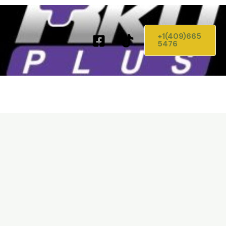
+1(409)665
5476