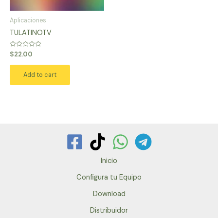
Aplicaciones
TULATINOTV
Rated
$
22.00
0
out
of
Add to cart
5
Inicio
Configura tu Equipo
Download
Distribuidor