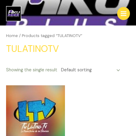
Ir
al
Main
contenido
Menu
Home
/ Products tagged “TULATINOTV”
TULATINOTV
Showing the single result