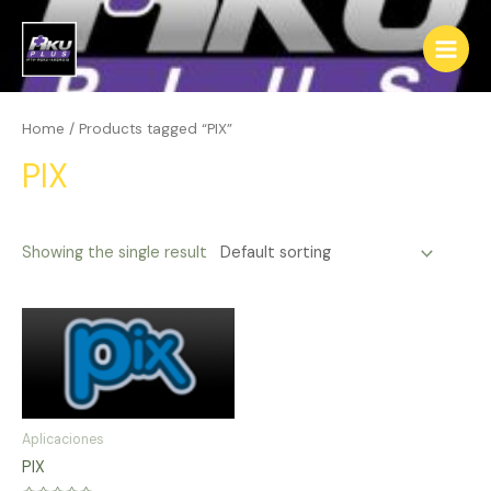
Ir
al
Main
contenido
Menu
Home
/ Products tagged “PIX”
PIX
Showing the single result
Aplicaciones
PIX