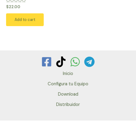
Rated
$
22.00
0
out
of
Add to cart
5
Inicio
Configura tu Equipo
Download
Distribuidor